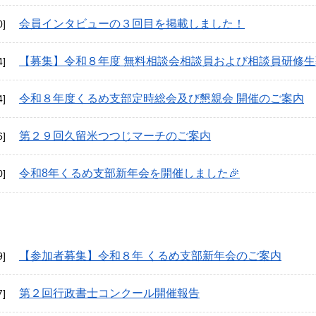
会員インタビューの３回目を掲載しました！
0]
【募集】令和８年度 無料相談会相談員および相談員研修
4]
令和８年度くるめ支部定時総会及び懇親会 開催のご案内
4]
第２９回久留米つつじマーチのご案内
6]
令和8年くるめ支部新年会を開催しました🎉
0]
【参加者募集】令和８年 くるめ支部新年会のご案内
9]
第２回行政書士コンクール開催報告
7]