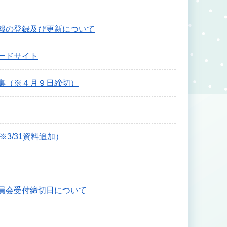
報の登録及び更新について
ードサイト
集（※４月９日締切）
3/31資料追加）
員会受付締切日について