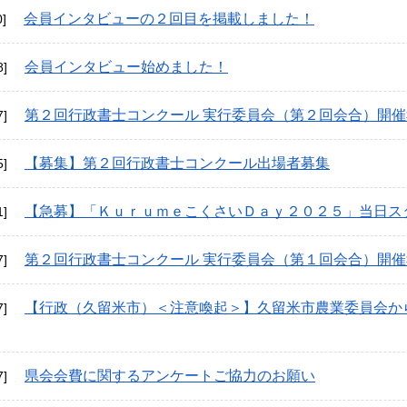
会員インタビューの２回目を掲載しました！
0]
会員インタビュー始めました！
8]
第２回行政書士コンクール 実行委員会（第２回会合）開催
7]
【募集】第２回行政書士コンクール出場者募集
5]
【急募】「ＫｕｒｕｍｅこくさいＤａｙ２０２５」当日ス
1]
第２回行政書士コンクール 実行委員会（第１回会合）開催
7]
【行政（久留米市）＜注意喚起＞】久留米市農業委員会か
7]
県会会費に関するアンケートご協力のお願い
7]