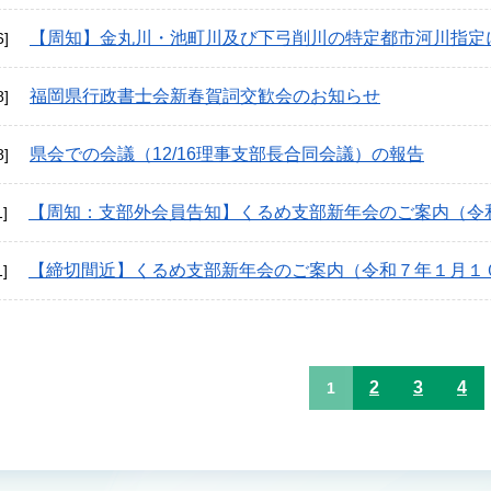
【周知】金丸川・池町川及び下弓削川の特定都市河川指定
6]
福岡県行政書士会新春賀詞交歓会のお知らせ
8]
県会での会議（12/16理事支部長合同会議）の報告
8]
【周知：支部外会員告知】くるめ支部新年会のご案内（令
1]
【締切間近】くるめ支部新年会のご案内（令和７年１月１
1]
2
3
4
1