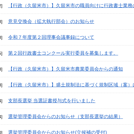
【行政（久留米市）】久留米市の職員向けに行政書士業務
2]
意見交換会（拡大執行部会）のお知らせ
8]
令和７年度第２回理事会議事録について
8]
第２回行政書士コンクール実行委員を募集します。
5]
【行政（久留米市）】久留米市農業委員会からの通知
3]
【行政（久留米市）】盛土規制法に基づく規制区域（案）
3]
支部長選挙 当選証書授与式を行いました
4]
選挙管理委員会からのお知らせ（支部長選挙の結果）
4]
選挙管理委員会からのお知らせ(立候補の受付)
0]