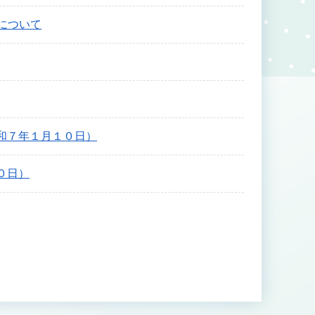
について
和７年１月１０日）
０日）