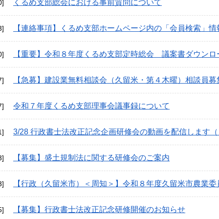
くるめ支部総会における事前質問について
0]
【連絡事項】くるめ支部ホームページ内の「会員検索」情
3]
【重要】令和８年度くるめ支部定時総会 議案書ダウンロ
0]
【急募】建設業無料相談会（久留米・第４木曜）相談員募
7]
令和７年度くるめ支部理事会議事録について
7]
3/28 行政書士法改正記念企画研修会の動画を配信します（※
1]
【募集】盛土規制法に関する研修会のご案内
3]
【行政（久留米市）＜周知＞】令和８年度久留米市農業委
3]
【募集】行政書士法改正記念研修開催のお知らせ
5]