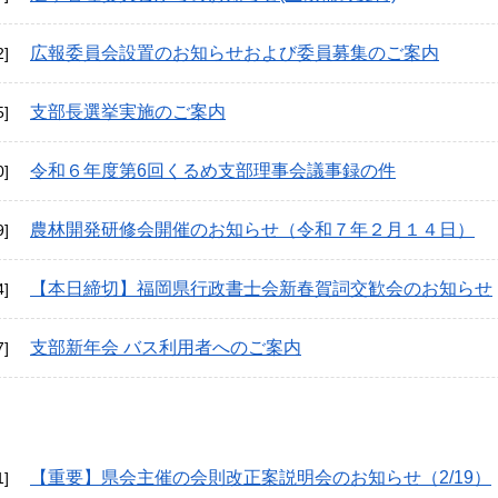
広報委員会設置のお知らせおよび委員募集のご案内
2]
支部長選挙実施のご案内
5]
令和６年度第6回くるめ支部理事会議事録の件
0]
農林開発研修会開催のお知らせ（令和７年２月１４日）
9]
【本日締切】福岡県行政書士会新春賀詞交歓会のお知らせ
4]
支部新年会 バス利用者へのご案内
7]
【重要】県会主催の会則改正案説明会のお知らせ（2/19）
1]