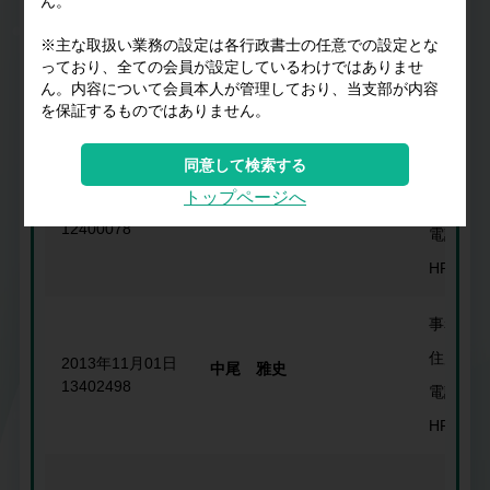
ん。
事務所名
※主な取扱い業務の設定は各行政書士の任意での設定とな
2010年08月15日
っており、全ての会員が設定しているわけではありませ
庄山 清美
住所
10402126
ん。内容について会員本人が管理しており、当支部が内容
を保証するものではありません。
電話番号
同意して検索する
事務所名
トップページへ
住所
2012年01月01日
山下 祐一
12400078
電話番号
HP
事務所名
住所
2013年11月01日
中尾 雅史
13402498
電話番号
HP