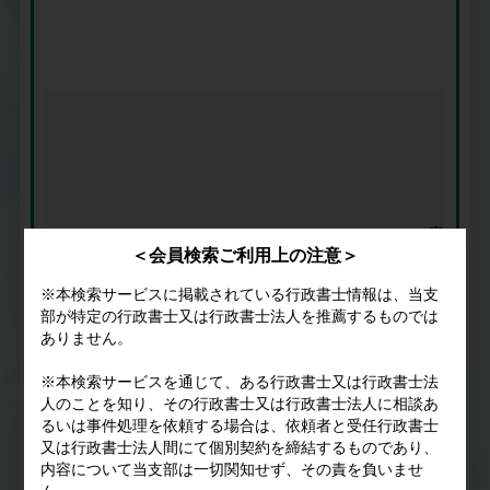
事務所名
＜会員検索ご利用上の注意＞
住所
2010年07月01日
堺 太一郎
※本検索サービスに掲載されている行政書士情報は、当支
電話番号
10401749
部が特定の行政書士又は行政書士法人を推薦するものでは
HP
ありません。
※本検索サービスを通じて、ある行政書士又は行政書士法
人のことを知り、その行政書士又は行政書士法人に相談あ
るいは事件処理を依頼する場合は、依頼者と受任行政書士
又は行政書士法人間にて個別契約を締結するものであり、
内容について当支部は一切関知せず、その責を負いませ