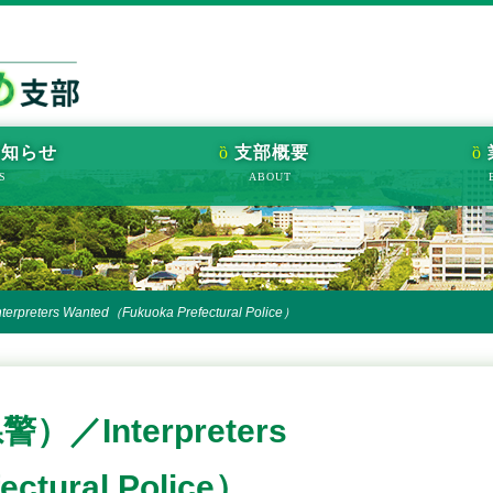
お知らせ
支部概要
rs Wanted（Fukuoka Prefectural Police）
Interpreters
ctural Police）