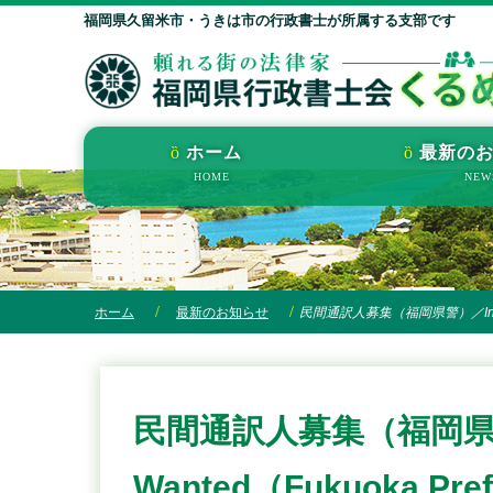
福岡県久留米市・うきは市の行政書士が所属する支部です
ホーム
最新の
ホーム
最新のお知らせ
民間通訳人募集（福岡県警）／Interprete
民間通訳人募集（福岡県警）／
Wanted（Fukuoka Prefe