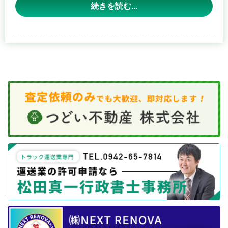
い。
であったため、福岡県行政書士会くるめ支部役員選任規則
続きを読む...
により投票は行われず、同会員が無投票で支部長に選任さ
【広告掲載の概要】
れました。
掲 載 場 所 ： 全ページ（ダウンロード用資料ページは除
く）
新支部長の任期は、令和7年度（2025年度）の支部総会か
掲 載 料 金 ： １枠につき 月額 5,000円（税別）
ら2年間となります。
募 集 枠 数 ： 合計5枠（常時掲載）※同一広告主につき1枠
福岡県行政書士会くるめ支部は、今後も地域の皆様のため
のみ
に行政書士としての専門性を活かし、より良いサービスを
バナー規格： 縦120ピクセル × 横450ピクセル（JPG、
提供できるよう努めてまいります。 引き続き、くるめ支部
PNG、GIF形式、500KB以内）
の活動にご理解とご協力をよろしくお願いいたします。
※画像作成のお手伝いも可能です。ご相談ください。
■ お申し込み・お問い合わせ先 広告掲載に関する詳細は、
下記ホームページ管理業者までご連絡ください。
はねオンライン株式会社 （担当：長尾）
電話：0942-40-6330
住所：福岡県久留米市六ツ門町10-25 赤司ビル3F