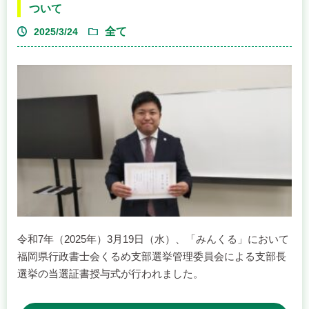
ついて
立てください。
全て
2025/3/24
【おすすめポイント】
☝ ホームページの月間平均表示回数 1,290ビュー（R7.4～
R8.3）
☝ 月額わずか5,000円（税別）:サイト内のすべてのページ
（ダウンロード用資料ページは除く）に貴社のバナーが表
示されます。
☝ バナー作成もサポート：「画像を持っていない」という
場合でも、作成のお手伝いが可能ですのでご相談くださ
い。
☝ 地 域 貢 献 へ の 協 力： 掲載料は当支部の活動補助とし
て活用させていただきます。
令和7年（2025年）3月19日（水）、「みんくる」において
福岡県行政書士会くるめ支部選挙管理委員会による支部長
【広告掲載までの流れ】
選挙の当選証書授与式が行われました。
お申込み後、約10日ほどの審査を経ての掲載開始となりま
す。なお、掲載位置の指定はできませんのでご了承くださ
今回の支部長選挙は、立候補者が前支部長堺太一郎会員1名