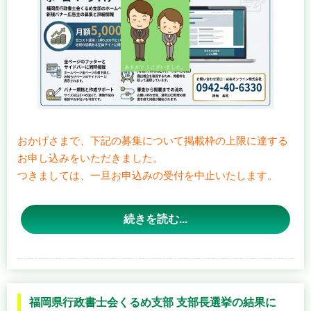
おかげさまで、下記の募集について掲載枠の上限に達する
お申し込みをいただきました。
つきましては、一旦お申込みの受付を中止いたします。
今後、再び掲載枠が空き次第、バナー広告掲載希望者の募
集を当ホームページにて行います。（R8.4.23更新）
続きを読む...
福岡県行政書士会くるめ支部では、支部の活動支援および
自主財源確保のための取り組みとして、当支部ホームペー
ジ内に掲載するバナー広告を募集しています。貴社の知名
福岡県行政書士会くるめ支部 支部長選挙の結果に
度向上や、地域に根差したビジネスの広報活動にぜひお役