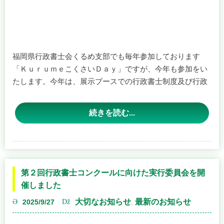
福岡県行政書士会くるめ支部でも毎年参加しております
「ＫｕｒｕｍｅこくさいＤａｙ」ですが、今年も参加をい
たします。今年は、展示ブースでの行政書士制度及び行政
書士による国際業務のＰＲも行う予定ですので、是非とも
お越しください。
続きを読む...
◎「ＫｕｒｕｍｅこくさいＤａｙ２０２５」開催日時等
日時：令和７年１０月１９日（日）１２時～１６時
会場：久留米シティプラザ六角堂広場
行政書士会くるめ支部では以下のような企画を予定してい
第２回行政書士コンクールに向けた実行委員会を開
ます。
催しました
① ぎょうせいしょし親子クイズ（ぎょうせいしょしってど
大切なお知らせ
最新のお知らせ
2025/9/27
,
んなおしごと？）
＜ 実行委員会での協議の様子（２０２５年９月２６日、久
小学生以下のお子様連れの方に、お子様といっしょに行政
留米市・武田ブラザーズ事務所にて）＞
書士に関する簡単なクイズに答えてもらい、先着１００名