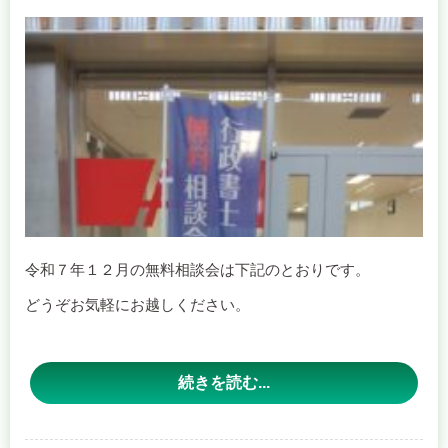
の集計を待つ
間も、観覧者
からプレゼン
テーターに対
して質問が複数あり、単なる聴講ではなく観覧者も自身の
身の上に実際に降りかかってくることと捉え、主体性を持
ってプレゼンテーションを聴かれていたのだなと実感しま
した。
令和７年１２月の無料相談会は下記のとおりです。
どうぞお気軽にお越しください。
そんな白熱したコンクールを制したのは・・・
【開催日程】
続きを読む...
うきは会場
今年度の優勝は、
中江公紀先生
でした。（右から２人目）
日時：１２月１０日（水） １３時３０分～１５時３０分
第２位は昨年度優勝の
伯川康洋先生
（一番左）と
岸川弘子
場所：るり色ふるさと館 ２階研修室 （うきは市吉井町９