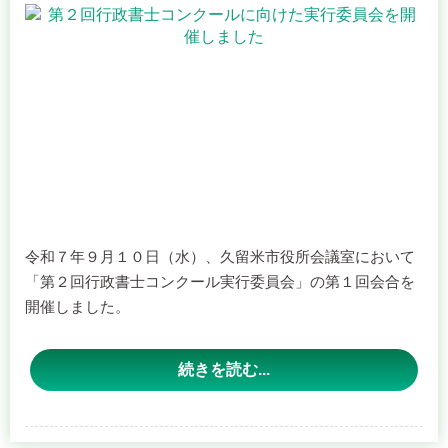
様に「ユキマサくん学習帳」を進呈します。
先生方も小学生以下のお子さんやお孫さんなどお連れのう
福岡県行政書士会くるめ支部
えぜひお早めにお越し下さい。
※ユキマサくんとは、日本行政書士会連合会の公式キャラ
クターです。
② 行政書士街頭無料相談会
例年どおり相談希望者を展示ブースから別室（シティプラ
ザ２Ｆ展示室１）にご案内し、相談対応します。
令和７年９月１０日（水）、久留米市役所会議室において
③ チラシとポケットティッシュの配布
「第２回行政書士コンクール実行委員会」の第１回会合を
毎月開催している外国人無料相談会の案内等を記載したチ
開催しました。
ラシや、ポケットティッシュを来場者に配布します。
本コンクールは、地域の皆さまに行政書士の役割をより広
④ 行政書士ＰＲ動画の放映、行政書士外国語ＰＲポスター
く知っていただくことを目的として企画されたもので、昨
続きを読む...
等の掲示
年１１月には「第１回行政書士コンクール」が盛況のうち
６０インチモニターで行政書士の活動についてＰＲする動
に終了いたしました。
画を放映します。また、各国語で作成された行政書士業務
第２回は、令和７年１１月２４日（月・祝）に開催予定で
を紹介するポスター等を掲示します。
す。開催概要や参加方法については、今後ホームページや