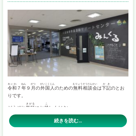
日時：１０月１６日（木） １３時３０分～１５時３０分
場所：三潴総合福祉センター ゆうゆう （久留米市三潴町玉
満１７９０）
上記の２会場は、予約優先となっております。
お問い合わせは、
０５０－５３６９－０７８３
までお願い
いたします。
れいわ
ねん
がつ
がいこくじん
むりょうそうだんかい
かき
令和
７
年
９
月
の
外国人
のための
無料相談会
は
下記
のとお
りです。
久留米市役所会場
きがる
こ
どうぞお
気軽
にお
越
しください。
日時：１０月７日（火） １０時～１５時
場所：久留米市役所本庁舎 ６階広聴・相談課 （久留米市城
続きを読む...
南町１５－３）
かいさいにってい
【
開催日程
】
※お申し込み不要
にちじ
がつ
にち
日時
：９
月
２０
日
（
土
Continue reading
→