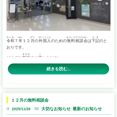
ションでアピールしながら熱弁したりと発表者それぞれの
個性が十分に活かされており、会場のみなさんも４名の行
政書士によるプレゼンテーションを熱心に聴講されていま
した。
れいわ
ねん
がつ
がいこくじん
むりょうそうだんかい
かき
令和
７
年
１２
月
の
外国人
のための
無料相談会
は
下記
のと
おりです。
きがる
こ
どうぞお
気軽
にお
越
しください。
続きを読む...
かいさいにってい
【
開催日程
】
にちじ
がつ
にち
日時
：１２
月
２０
日
（
土
Continue reading
→
１２月の無料相談会
大切なお知らせ
最新のお知らせ
４名のプレゼ
2025/11/26
,
ンテーション
が終了し順位