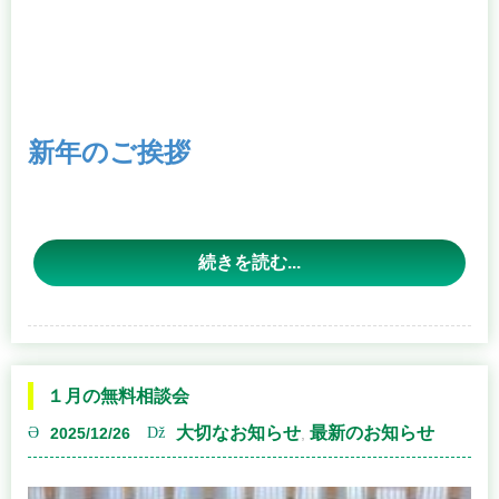
在住外国人によるパネルディスカッションのご案内
新年のご挨拶
謹んで新春の
お慶び
を申し上げます。
続きを読む...
平素より、く
るめ支部の活
動に対し、格
別のご理解と
ご支援を賜
１月の無料相談会
り、厚く御礼
大切なお知らせ
最新のお知らせ
2025/12/26
,
申し上げま
す。
昨年も、地域
社会における