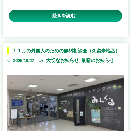
場所：久留米市役所本庁舎 ６階広聴・相談課 （久留米市城
をわかりやすく発表するプレゼンテーション形式のイベン
続きを読む...
【第２回行政書士コンクール参加者】
南町１５－３）
トで、行政書士のさらなるスキルアップを目的として開催
するスピーチコンクールで、昨年に続き２回目の開催で
※お申し込み不要
す。
中江公紀先生 LIFE行政書士事務所＜
今年のテーマは
「人生１００年時代と行政書士 －老後の
１１月の外国人のための無料相談会（久留米地区）
久留米商工会議所会場
安心、家族のつながりを支える仕組み－ 」
です。
大切なお知らせ
最新のお知らせ
2025/10/27
,
久留米市城南町１２－２６ ブランシェ城南２階Ａ号室
日時：１２月 ２５日（木） １４時～１６時
参加する行政書士がそれぞれの視点から自由にスピーチを
＞
行うので、幅広い内容が期待され、市民の方にも参考にな
場所：久留米商工会議所（久留米市城南町１５－５）
るものと思います。
※こちらの会場は、事前に予約がある場合にのみ開催とな
また、市民の方はどなたでもご観覧いただけ、さらには、
っております。
伯川康洋先生 行政書士はくかわ法務
聴講いただいた市民の方には審査員として採点にご参加い
ご予約は、
久留米商工会議所 経営支援課 ０９４２－３３－
ただく仕組みにもなっておりますので、是非とも会場にお
０２１３
までお願いいたします。
越しください。
事務所＜小郡市祇園１－１６－１０ オフィスヒライ１
０３＞
開催概要は下記をご覧ください。
【第２回行政書士コンクール参加者】（敬称略）