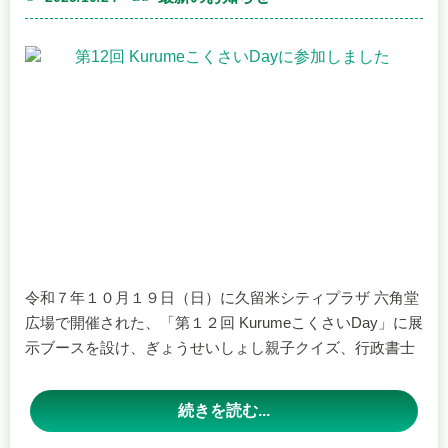
北野会場
日時：１１月 ２０日（木） １３時３０分～１５時３０分
場所：コスモすまいる北野 研修室 （久留米市北野町中３
２５３）
上記の２会場は、予約優先となっております。
お問い合わせは、
０５０－５３６９－０７８３
までお願い
いたします。
令和７年１０月１９日（日）に久留米シティプラザ 六角堂
広場で開催された、「第１２回 KurumeこくさいDay」に展
久留米市役所会場
示ブースを設け、ぎょうせいしょし親子クイズ、行政書士
日時：１１月 ４日（火） １０時～１５時
街頭無料相談会、ポスター掲示等を行いました。
場所：久留米市役所本庁舎 ６階広聴・相談課 （久留米市城
会場には様々な国や地域からの展示ブースがあり、多数の
続きを読む...
南町１５－３）
来場者で賑わいを見せていました。
福岡県行政書士会くるめ支部
※お申し込み不要