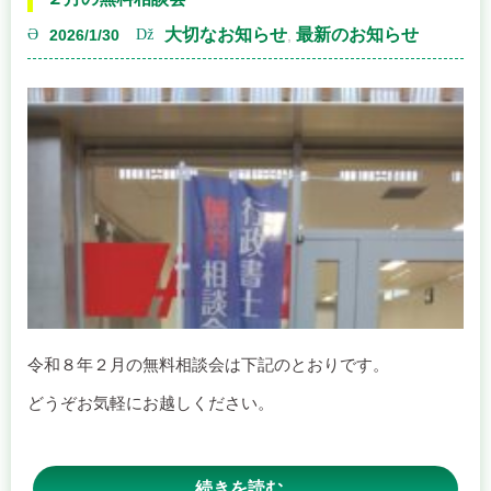
――――――――――――――――――
【第２１回 在住外国人によるパネルディスカッション】
外国人が必要ですか？
～特定技能のこれから～
■ 日時
２０２６年２月１０日（火） １４：００～１７：００
（開場 １３：３０）
■ 会場
令和８年２月の無料相談会は下記のとおりです。
えーるピア久留米 １階 視聴覚ホール
どうぞお気軽にお越しください。
（久留米市諏訪野町１８３０－６）
■ 参加費
【開催日程】
続きを読む...
無料（定員２５０名）
うきは会場