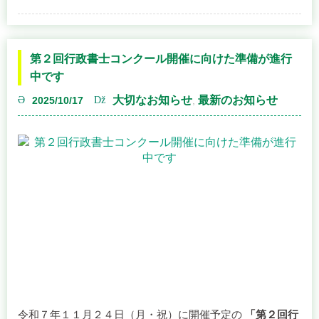
第２回行政書士コンクール開催に向けた準備が進行
久留米商工会議所会場
※１１／１８情報追加
中です
日時：１１月 ２７日（木） １４時～１６時
大切なお知らせ
最新のお知らせ
2025/10/17
,
場所：久留米商工会議所（久留米市城南町１５－５）
こちらの会場は、事前に予約がある場合にのみ開催となっ
ております。
ご予約は、
久留米商工会議所 経営支援課 ０９４２－３３－
０２１３
までお願いいたします。
令和７年１１月２４日（月・祝）に開催予定の
「第２回行
政書士コンクール」
に向けて、実行委員会による準備が着