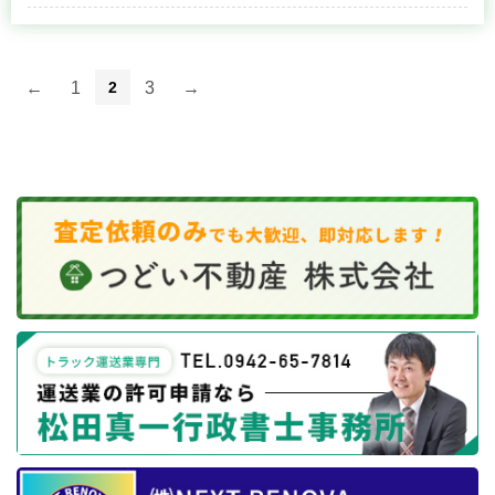
←
1
2
3
→