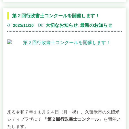
先生
（左から２人目）が同率で２位となりました。
第２回行政書士コンクールを開催します！
８３－１）
くるめ支部長賞は
恒松いづみ先生
（一番右）でし
大切なお知らせ
最新のお知らせ
2025/11/10
,
た。
皆さんおめでとう
ございます！
三潴会場
日時：１２月１８日（木） １３時３０分～１５時３０分
場所：三潴総合福祉センター ゆうゆう （久留米市三潴町玉
満１７９０）
上記の２会場は、予約優先となっております。
お問い合わせは、
０５０－５３６９－０７８３
までお願い
いたします。
来る令和７年１１月２４日（月・祝）、久留米市の久留米
シティプラザにて
「第２回行政書士コンクール」
を開催い
久留米市役所会場
たします。
来年も第３回目を開催予定です。どうぞご期待ください。
日時：１２月２日（火） １０時～１５時
“行政書士コンクール”
とは、行政書士が自身の業務や活動