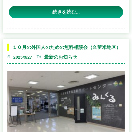
続きを読む...
・無料相談会の実施
無料相談会の日程につきましては、
１０月の無料相談会
の予定
をご覧ください。
１０月の外国人のための無料相談会（久留米地区）
・官公庁や各コミュニティセンター等の訪問、広報ポスタ
最新のお知らせ
2025/9/27
ー掲示のお願い
令和７年度の行政書士制度ＰＲポスターモデルとして、元
卓球日本代表の水谷隼さんが起用されております。