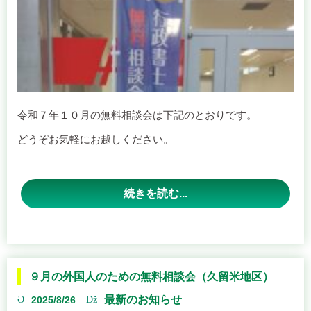
令和７年１０月の無料相談会は下記のとおりです。
どうぞお気軽にお越しください。
【開催日程】
続きを読む...
うきは会場
日時：１０月８日（水） １３時３０分～１５時３０分
場所：るり色ふるさと館２階研修室 （うきは市吉井町９
９月の外国人のための無料相談会（久留米地区）
８３－１）
最新のお知らせ
2025/8/26
三潴会場