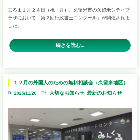
ラザにおいて「第２回行政書士コンクール」が開催されま
した。
第２回目の行政書士
コンクールは、
「人
続きを読む...
生１００年時代と行
政書士 －老後の安
心、家族のつながり
を支える仕組み－」
１２月の外国人のための無料相談会（久留米地区）
をテーマに、４名の行政書士によるプレゼンテーションが
繰り広げられました。観覧者も昨年と同様に会場を埋め尽
大切なお知らせ
最新のお知らせ
2025/11/26
,
くす程の市民の方々にご参加いただきました。
プレゼンテーションの内容も、「相続」をメインとしつつ
も、発表者ごとに視点の異なる切り口であったり、プレゼ
ンテーションの仕方もイラストを交えたり、ボディーアク