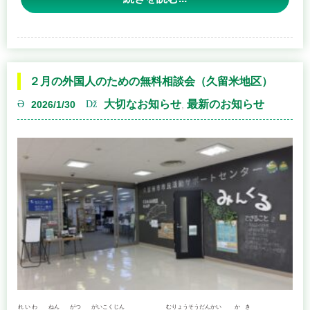
■ 申込
日時：２月１１日（水・祝） １３時３０分～１５時３０
分
不要（当日、直接会場へお越しください）
２月の外国人のための無料相談会（久留米地区）
場所：るり色ふるさと館 ２階研修室 （うきは市吉井町９
■ プログラム
８３－１）
大切なお知らせ
最新のお知らせ
2026/1/30
,
【第１部】基調スピーチ
「外国人材受け入れの現状と課題」
三潴会場
福岡出入国在留管理局 審査管理部門
日時：２月１９日（木） １３時３０分～１５時３０分
統括審査官 吉村 貫 氏
場所：三潴総合福祉センター ゆうゆう （久留米市三潴町玉
満１７９０）
【第２部】パネルディスカッション
特定技能制度の現状、対象分野の拡大や長期就労の可能性
※上記の２会場は、予約優先となっております。
等について、
お問い合わせは、
０５０－５３６９－０７８３
までお願い
行政・地域・事業者の立場から議論し、質疑応答を行いま
いたします。
れいわ
ねん
がつ
がいこくじん
むりょうそうだんかい
かき
す。
令和
８
年
２
月
の
外国人
のための
無料相談会
は
下記
のとお
りです。