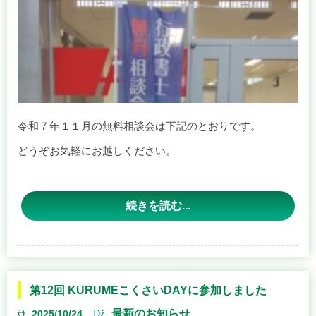
令和７年１１月の無料相談会は下記のとおりです。
どうぞお気軽にお越しください。
【開催日程】
続きを読む...
田主丸会場
日時：１１月１１日（火） １３時３０分～１５時３０分
場所：田主丸総合支所 ２階研修室 （久留米市田主丸町田
第12回 KURUMEこくさいDAYに参加しました
主丸４５９－１１）
最新のお知らせ
2025/10/24