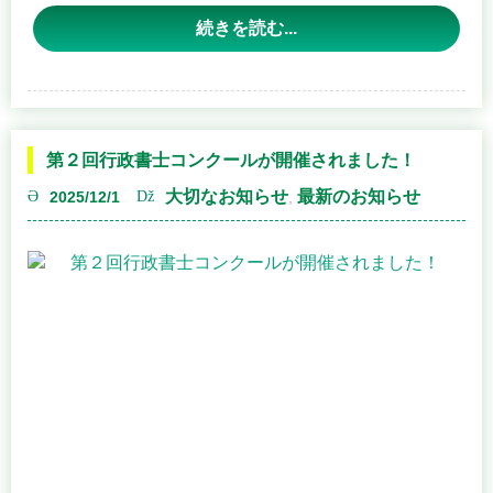
かいさいにってい
【
開催日程
】
南町１５－３）
にちじ
がつ
にち
※お申し込み不要
日時
：１
月
１７
日
（
土
Continue reading
→
第２回行政書士コンクールが開催されました！
久留米商工会議所会場
大切なお知らせ
最新のお知らせ
2025/12/1
,
日時：１月２２日（木） １４時～１６時
場所：久留米商工会議所（久留米市城南町１５－５）
※こちらの会場は、事前に予約がある場合にのみ開催とな
っております。
ご予約は、
久留米商工会議所 経営支援課 ０９４２－３３－
０２１３
までお願いいたします。
去る１１月２４日（祝・月）、久留米市の久留米シティプ