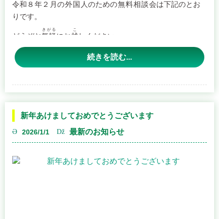
きがる
こ
久留米市役所会場
どうぞお
気軽
にお
越
しください。
＜コーディネーター＞
日時：２月３日（火） １０時～１５時
かいさいにってい
福岡県行政書士会 国際渉外部長 宮武 幸子 氏
【
開催日程
】
続きを読む...
場所：久留米市役所本庁舎 ６階広聴・相談課 （久留米市城
Continue reading
→
ど
にちじ
がつ
にち
南町１５－３）
日時
：２
月
２１
日
（
土
■ 主催
※お申し込み不要
認定NPO法人 ワンストップリーガルネット
新年あけましておめでとうございます
久留米商工会議所会場
最新のお知らせ
2026/1/1
■ 後援
日時：２月 ２６日（木） １４時～１６時
久留米市
場所：久留米商工会議所（久留米市城南町１５－５）
（公財）久留米観光コンベンション国際交流協会
※こちらの会場は、事前に予約がある場合にのみ開催とな
福岡県行政書士会
っております。
ご予約は、
久留米商工会議所 経営支援課 ０９４２－３３－
――――――――――――――――――
０２１３
までお願いいたします。
※詳細はこちらのご案内をご参照ください。