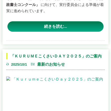
実に進められています。
９月２６日には第２回実行委員会が開かれ、募集要項や広
報活動の進行計画などについて活発な議論が行われまし
続きを読む...
た。
今回のコンクールは、昨年１１月に開催された第１回大会
が盛況のうちに終了したことを受け、行政書士の仕事や魅
力をより多くの市民の皆さまに知っていただくことを目的
「ＫＵＲＵＭＥこくさいＤＡＹ２０２５」のご案内
として開催されます。
最新のお知らせ
2025/10/1
第２回行政書士コンクール は、行政書士が自身の業務や活
動をわかりやすく発表するプレゼンテーション形式のイベ
ントです。
どなたでも観覧いただけますので、ぜひお気軽にお越しく
ださい。
開催概要や参加方法などの詳細は、決まり次第このホーム
ページでお知らせいたします。