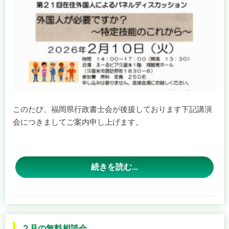
このたび、福岡県行政書士会が後援しております下記講演
会につきましてご案内申し上げます。
この講演会は、深刻化する人手不足を背景に、今後ますま
続きを読む...
す重要性が高まると見込まれている「特定技能制度」をテ
ーマとして、行政・地域・事業者それぞれの立場から、現
状と課題、今後の方向性について考える内容となっており
ます。
外国人雇用にご関心をお持ちのかたにおかれましては是非
２月の無料相談会
ともご参加ください。
大切なお知らせ
最新のお知らせ
2026/1/30
,