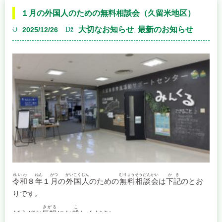
差した事業活動を通じて、信頼される専門家集団としての
大切なお知らせ
最新のお知らせ
2025/12/26
,
責務を果たしてまいります。
北野会場
最後に、本年が皆様にとりまして実り多き一年となります
こと、ならびに地域社会のさらなる発展と皆様のご健勝・
日時：１月１５日（木） １３時３０分～１５時３０分
ご多幸を心より祈念申し上げ、新年のご挨拶といたしま
場所：コスモすまいる北野 研修室 （久留米市北野町中３
す。
２５３）
福岡県行政書士会
※上記の２会場（田主丸・北野）は、予約優先となってお
くるめ支部
ります。
支部長 堺 太一郎
お問い合わせは、
０５０－５３６９－０７８３
までお願い
いたします。
れいわ
ねん
がつ
がいこくじん
むりょうそうだんかい
かき
令和
８
年
１
月
の
外国人
のための
無料相談会
は
下記
のとお
りです。
久留米市役所会場
きがる
こ
どうぞお
気軽
にお
越
しください。
日時：１月６日（火） １０時～１５時
続きを読む...
場所：久留米市役所本庁舎 ６階広聴・相談課 （久留米市城