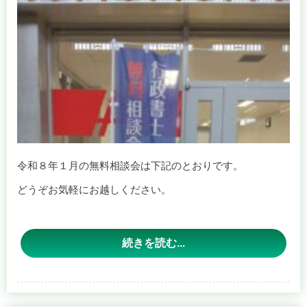
多様なニーズ
に応えるべ
く、行政書士コンクールの開催をはじめ、市民向けの各種
無料相談会を開催する一方、行政書士の資質向上を目的と
した研修会等も開催し、市民の皆様の行政書士制度への理
解促進と地域貢献に努めてまいりました。
これらの取り組みが円滑に実施できましたのも、市民の皆
令和８年１月の無料相談会は下記のとおりです。
様の温かいご支援・ご協力の賜物であり、心より感謝申し
上げます。
どうぞお気軽にお越しください。
本年におきましても、行政書士が身近な存在として地域の
皆様のお役に立てるよう、各種イベントや相談事業のさら
【開催日程】
なる拡充を図ってまいります。市民の皆様が行政手続きや
続きを読む...
法的課題について気軽に相談できる機会を継続的に提供す
田主丸会場
るとともに、時代の要請に応じたテーマを取り上げた行政
日時：１月１３日（火） １３時３０分～１５時３０分
書士向けの研修会等も積極的に展開していく所存です。
場所：田主丸総合支所 ２階研修室 （久留米市田主丸町田
また、行政機関や関係団体との連携を一層深め、地域に根
１月の外国人のための無料相談会（久留米地区）
主丸４５９－１１）