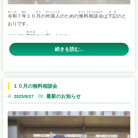
れいわ
ねん
がつ
がいこくじん
むりょうそうだんかい
かき
令和
７
年
１０
月
の
外国人
のための
無料相談会
は
下記
のと
おりです。
きがる
こ
どうぞお
気軽
にお
越
しください。
続きを読む...
かいさいにってい
【
開催日程
】
にちじ
がつ
にち
日時
：１０
月
１８
日
（
土
Continue reading
→
１０月の無料相談会
最新のお知らせ
2025/9/27